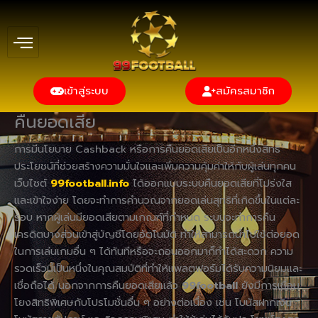
Skip
to
content
เข้าสู่ระบบ
สมัครสมาชิก
คืนยอดเสีย
การมีนโยบาย Cashback หรือการคืนยอดเสียเป็นอีกหนึ่งสิทธิ
ประโยชน์ที่ช่วยสร้างความมั่นใจและเพิ่มความคุ้มค่าให้กับผู้เล่นทุกคน
เว็บไซต์
99football.info
ได้ออกแบบระบบคืนยอดเสียที่โปร่งใส
และเข้าใจง่าย โดยจะทำการคำนวณจากยอดเล่นสุทธิที่เกิดขึ้นในแต่ละ
รอบ หากผู้เล่นมียอดเสียตามเกณฑ์ที่กำหนด ระบบจะทำการคืน
เครดิตบางส่วนเข้าสู่บัญชีโดยอัตโนมัติ ทำให้สามารถนำไปใช้ต่อยอด
ในการเล่นเกมอื่น ๆ ได้ทันทีหรือจะถอนออกมาก็ทำได้สะดวก ความ
รวดเร็วนี้เป็นหนึ่งในคุณสมบัติที่ทำให้แพลตฟอร์มได้รับความนิยมและ
เชื่อถือได้ นอกจากการคืนยอดเสียแล้ว
99football
ยังมีการเชื่อม
โยงสิทธิพิเศษกับโปรโมชั่นอื่น ๆ อย่างต่อเนื่อง เช่น โบนัสฝากเงิน