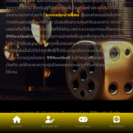
โบนัสรายสัปดาห์ และกิจกรรมพิเศษ ทำให้ผู้เล่นได้รับประโยชน์สูงสุด
จากการใช้งาน สำหรับผู้ที่ต้องการเพิ่มโอกาสสร้างรายได้มากยิ่งขึ้น
ยังสามารถเข้าร่วมกับ
ระบบแนะนำเพื่อน
ที่มอบค่าคอมมิชชั่นจาก
การเชิญชวนผู้อื่นมาใช้งาน ช่วยเสริมความคุ้มค่าในระยะยาว ความ
ปลอดภัยก็เป็นอีกหนึ่งปัจจัยที่สำคัญ เพราะระบบธุรกรรมทั้งหมดบน
99football.info
ใช้มาตรการเข้ารหัสขั้นสูงเพื่อป้องกันการเข้าถึง
โดยไม่ได้รับอนุญาต และทุกขั้นตอนสามารถตรวจสอบย้อนหลังได้
ทำให้ผู้เล่นมั่นใจได้ว่าทุกสิทธิ์ที่ได้รับจะถูกจัดการอย่างโปร่งใสและเป็น
ธรรม ความมุ่งมั่นของ
99football
ไม่ได้หยุดเพียงแค่การให้ความ
บันเทิง แต่ยังมอบความอุ่นใจและผลตอบแทนที่คุ้มค่าในทุกครั้งที่เข้ามา
ใช้งาน
Copyright © All rights Reserved by
99football.info
หน้าหลัก
สมัครสมาชิก
ทางเข้าเล่น
ติดต่อไลน์