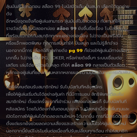
ลุ้นมันส์ไม่ขาดตอน สล็อต 99 โบนัสจัดเต็ม ปั่นสนุก เลือกได้ทุกค่าย
ดัง
อีกหนึ่งจุดแข็งคือผู้เล่นสามารถ ลุ้นมันส์ไม่ขาดตอน กับเกมที่ให้
รางวัลถี่และโบนัสออกบ่อย
สล็อต 99
ยังขึ้นชื่อเรื่อง โบนัสจัดเต็ม
ที่พร้อมแจกให้กับสมาชิกทุกคนอย่างต่อเนื่อง ไม่ว่าจะเป็นฟรีสปิน
หรือแจ็กพอตพิเศษ ทุกการสปินทำให้ ปั่นสนุก และไม่รู้สึกจำเจ
นอกจากนี้การ เลือกได้ทุกค่ายดัง
pg 99
ก็ช่วยให้ผู้เล่นมีทางเลือก
มากขึ้น ไม่ว่าจะเป็น PG, JOKER, หรือค่ายดังอื่นๆ ระบบเชื่อมต่อ
เสถียร เล่นได้ยาวโดยไม่หลุด ทำให้
สล็อต 99
กลายเป็นตัวเลือก
หลักของผู้เล่นที่ชอบความหลากหลายและความมั่นใจในทุกการเดิมพัน
สิทธิพิเศษต้อนรับสมาชิกใหม่ รับโบนัสทันทีหลังสมัคร
เพื่อให้ผู้เล่นเริ่มต้นได้อย่างคุ้มค่า ที่นี่มีการมอบ สิทธิพิเศษต้อนรับ
สมาชิกใหม่ ตั้งแต่ครั้งแรกที่เข้าร่วม เพียงแค่สมัครก็ รับโบนัสทันที
หลังสมัคร โดยไม่ต้องทำขั้นตอนยุ่งยาก โบนัสเหล่านี้ช่วยเพิ่มทุนและ
เปิดโอกาสให้ผู้เล่นได้ทดลองเกมใหม่ๆ ได้มากขึ้น การที่มีเครดิตเสริม
ตั้งแต่แรกยังช่วยลดความเสี่ยงและสร้างความมั่นใจให้ผู้เล่นมือใหม่
นอกจากนี้ยังมีโปรโมชั่นต่อเนื่องที่ปรับเปลี่ยนทุกเดือน ทำให้สมาชิก